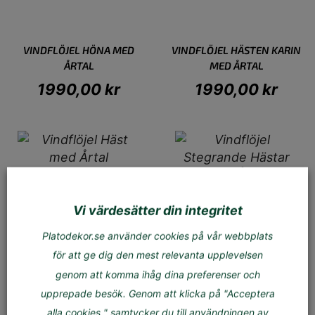
VINDFLÖJEL HÖNA MED
VINDFLÖJEL HÄSTEN KARIN
ÅRTAL
MED ÅRTAL
1990,00
kr
1990,00
kr
Vi värdesätter din integritet
VINDFLÖJEL HÄST MED
VINDFLÖJEL STEGRANDE
ÅRTAL
HÄSTAR MED ÅRTAL
Platodekor.se använder cookies på vår webbplats
för att ge dig den mest relevanta upplevelsen
1990,00
kr
1990,00
kr
genom att komma ihåg dina preferenser och
upprepade besök. Genom att klicka på "Acceptera
alla cookies " samtycker du till användningen av