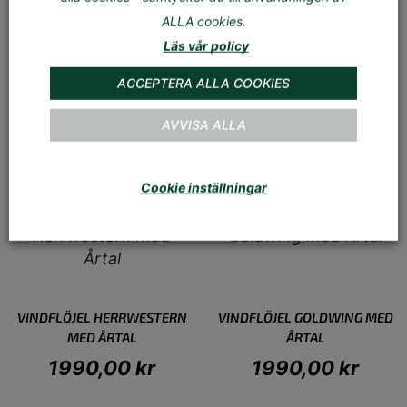
ALLA cookies.
Läs vår policy
ACCEPTERA ALLA COOKIES
VINDFLÖJEL HOPPRYTTARE
VINDFLÖJEL
MED ÅRTAL
HOCKEYSPELARE MED ÅRTAL
AVVISA ALLA
1990,00
kr
1990,00
kr
Cookie inställningar
VINDFLÖJEL HERRWESTERN
VINDFLÖJEL GOLDWING MED
MED ÅRTAL
ÅRTAL
1990,00
kr
1990,00
kr